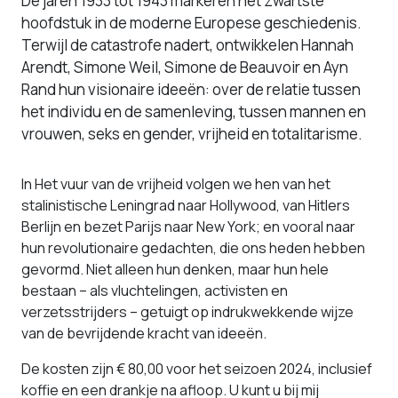
De jaren 1933 tot 1943 markeren het zwartste
hoofdstuk in de moderne Europese geschiedenis.
Terwijl de catastrofe nadert, ontwikkelen Hannah
Arendt, Simone Weil, Simone de Beauvoir en Ayn
Rand hun visionaire ideeën: over de relatie tussen
het individu en de samenleving, tussen mannen en
vrouwen, seks en gender, vrijheid en totalitarisme.
In Het vuur van de vrijheid volgen we hen van het
stalinistische Leningrad naar Hollywood, van Hitlers
Berlijn en bezet Parijs naar New York; en vooral naar
hun revolutionaire gedachten, die ons heden hebben
gevormd. Niet alleen hun denken, maar hun hele
bestaan – als vluchtelingen, activisten en
verzetsstrijders – getuigt op indrukwekkende wijze
van de bevrijdende kracht van ideeën.
De kosten zijn € 80,00 voor het seizoen 2024, inclusief
koffie en een drankje na afloop. U kunt u bij mij