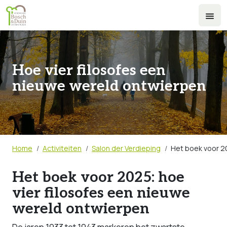
Overslaan en naar de inhoud gaan
Hoe vier filosofes een
nieuwe wereld ontwierpen
Kruimelpad
Home
Activiteiten
Salon der Verdieping
Het boek voor 20
Het boek voor 2025: hoe
vier filosofes een nieuwe
wereld ontwierpen